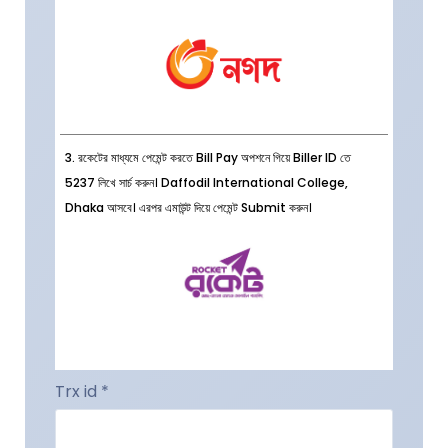
3. রকেটের মাধ্যমে পেমেন্ট করতে Bill Pay অপশনে গিয়ে Biller ID তে
5237 লিখে সার্চ করুন। Daffodil International College,
Dhaka আসবে। এরপর এমাউন্ট দিয়ে পেমেন্ট Submit করুন।
Trx id *