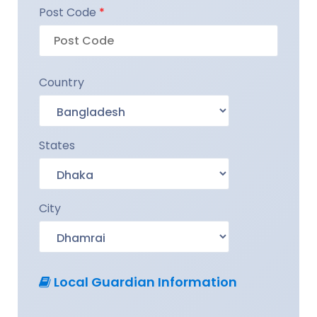
Post Code
*
Country
States
City
Local Guardian Information